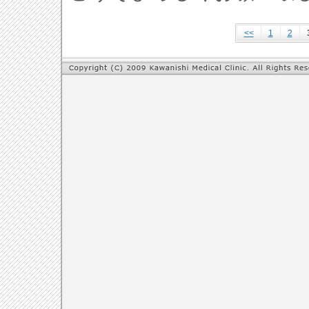
<<
1
2